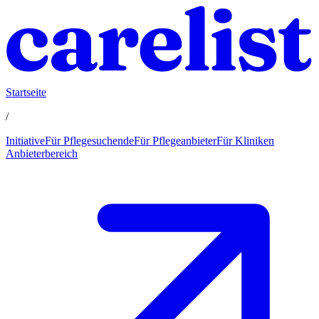
Startseite
/
Initiative
Für Pflegesuchende
Für Pflegeanbieter
Für Kliniken
Anbieterbereich