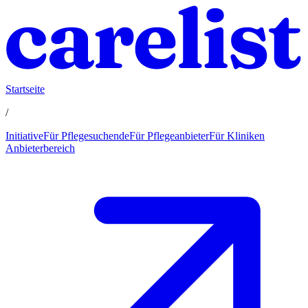
Startseite
/
Initiative
Für Pflegesuchende
Für Pflegeanbieter
Für Kliniken
Anbieterbereich