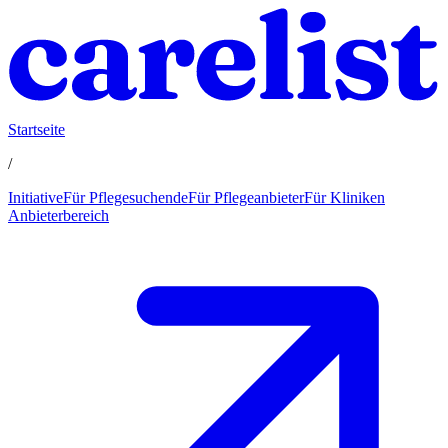
Startseite
/
Initiative
Für Pflegesuchende
Für Pflegeanbieter
Für Kliniken
Anbieterbereich