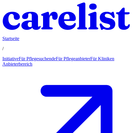
Startseite
/
Initiative
Für Pflegesuchende
Für Pflegeanbieter
Für Kliniken
Anbieterbereich