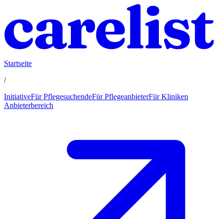
Startseite
/
Initiative
Für Pflegesuchende
Für Pflegeanbieter
Für Kliniken
Anbieterbereich