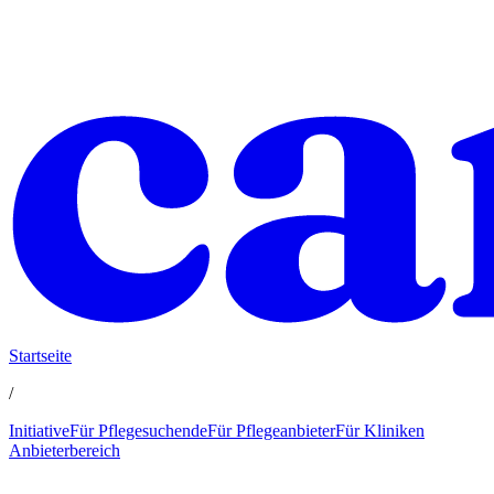
Startseite
/
Initiative
Für Pflegesuchende
Für Pflegeanbieter
Für Kliniken
Anbieterbereich