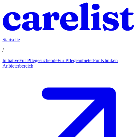
Startseite
/
Initiative
Für Pflegesuchende
Für Pflegeanbieter
Für Kliniken
Anbieterbereich